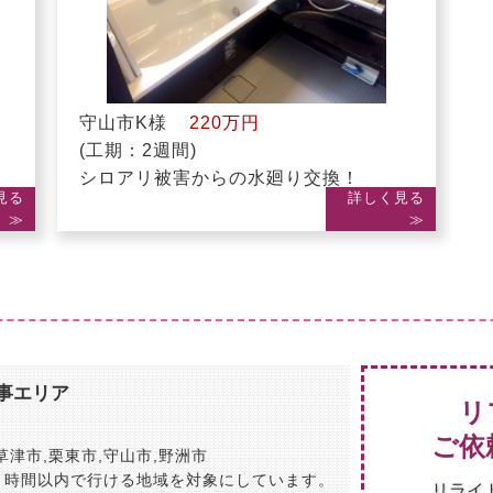
守山市K様
220万円
(工期：2週間)
シロアリ被害からの水廻り交換！
見る
詳しく見る
≫
≫
事エリア
リ
ご依
草津市
,
栗東市
,
守山市
,
野洲市
１時間以内で行ける地域を対象にしています。
リライ