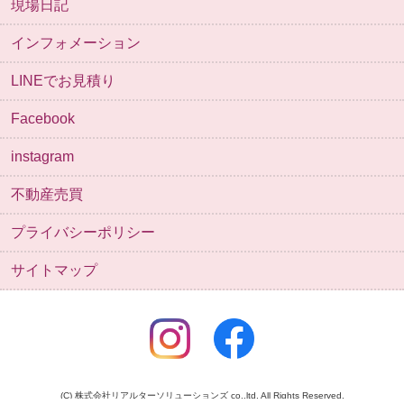
施工事例
お風呂
キッチン
デザインリフォーム
トイレ
リビング・内装
全面改装
外壁
外構
洗面
給湯器
自然素材
その他
現場日記
インフォメーション
LINEでお見積り
Facebook
instagram
不動産売買
プライバシーポリシー
サイトマップ
(C) 株式会社リアルターソリューションズ co.,ltd. All Rights Reserved.