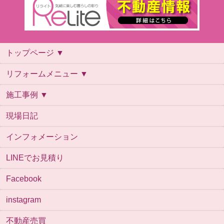
トップページ ▼
トップページ
会社概要
スタッフ紹介
ご利用案内
よくあるご質問
リフォームの流れ
保証について
お問い合わせ
ご来店予約
リフォームメニュー ▼
リフォームメニュー
キッチン
お風呂
トイレ
洗面台
施工事例 ▼
施工事例
お風呂
キッチン
デザインリフォーム
トイレ
リビング・内装
全面改装
外壁
外構
洗面
給湯器
自然素材
その他
現場日記
インフォメーション
LINEでお見積り
Facebook
instagram
不動産売買