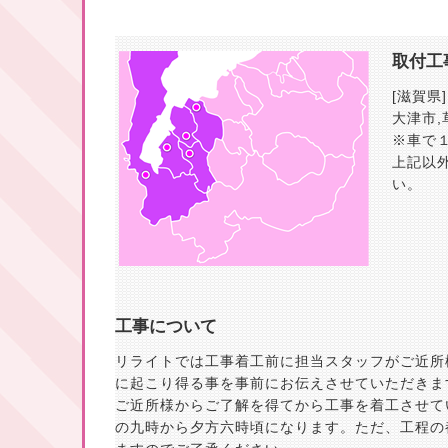
取付工
[滋賀県]
大津市
,
※車で
上記以
い。
工事について
リライトでは工事着工前に担当スタッフがご近所
に起こり得る事を事前にお伝えさせていただきま
ご近所様からご了解を得てから工事を着工させて
の九時から夕方六時頃になります。ただ、工程の