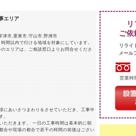
事エリア
リ
ご依
草津市
,
栗東市
,
守山市
,
野洲市
１時間以内で行ける地域を対象にしています。
リライ
外のエリアは、ご相談窓口よりお問合せくださ
メール
営業時間
様にあいさつまわりをさせていただき、工事中
す。
いただきます。 一日の工事時間は基本的に朝
都合や現場の都合で若干の時間の前後はござい