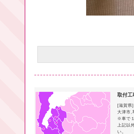
取付工
[滋賀県]
大津市
,
※車で
上記以
い。