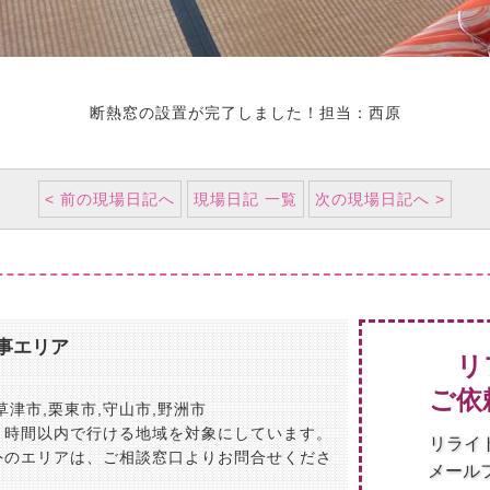
断熱窓の設置が完了しました！担当：西原
< 前の現場日記へ
現場日記 一覧
次の現場日記へ >
事エリア
リ
ご依
草津市
,
栗東市
,
守山市
,
野洲市
１時間以内で行ける地域を対象にしています。
リライ
外のエリアは、ご相談窓口よりお問合せくださ
メール