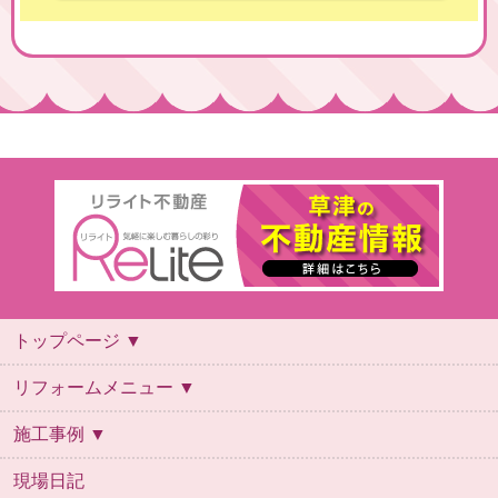
トップページ ▼
トップページ
会社概要
スタッフ紹介
ご利用案内
よくあるご質問
リフォームの流れ
保証について
お問い合わせ
ご来店予約
リフォームメニュー ▼
リフォームメニュー
キッチン
お風呂
トイレ
洗面台
施工事例 ▼
施工事例
お風呂
キッチン
デザインリフォーム
トイレ
リビング・内装
全面改装
外壁
外構
洗面
給湯器
自然素材
その他
現場日記