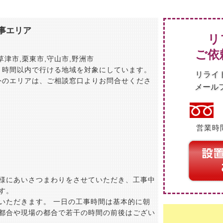
事エリア
リ
ご依
草津市
,
栗東市
,
守山市
,
野洲市
１時間以内で行ける地域を対象にしています。
リライ
外のエリアは、ご相談窓口よりお問合せくださ
メール
営業時間
様にあいさつまわりをさせていただき、工事中
す。
いただきます。 一日の工事時間は基本的に朝
都合や現場の都合で若干の時間の前後はござい