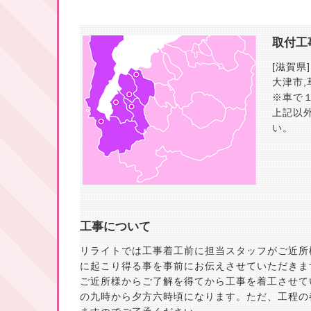
取付工
[滋賀県]
大津市
,
※車で
上記以
い。
工事について
リライトでは工事着工前に担当スタッフがご近所
に起こり得る事を事前にお伝えさせていただきま
ご近所様からご了解を得てから工事を着工させて
の九時から夕方六時頃になります。ただ、工程の