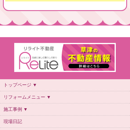
トップページ ▼
トップページ
会社概要
スタッフ紹介
ご利用案内
よくあるご質問
リフォームの流れ
保証について
お問い合わせ
ご来店予約
リフォームメニュー ▼
リフォームメニュー
キッチン
お風呂
トイレ
洗面台
施工事例 ▼
施工事例
お風呂
キッチン
デザインリフォーム
トイレ
リビング・内装
全面改装
外壁
外構
洗面
給湯器
自然素材
その他
現場日記