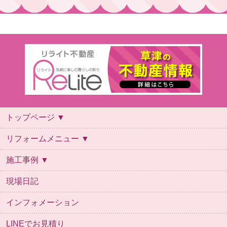
トップページ ▼
トップページ
会社概要
スタッフ紹介
ご利用案内
よくあるご質問
リフォームの流れ
保証について
お問い合わせ
ご来店予約
リフォームメニュー ▼
リフォームメニュー
キッチン
お風呂
トイレ
洗面台
施工事例 ▼
施工事例
お風呂
キッチン
デザインリフォーム
トイレ
リビング・内装
全面改装
外壁
外構
洗面
給湯器
自然素材
その他
現場日記
インフォメーション
LINEでお見積り