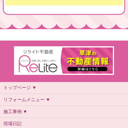
トップページ ▼
トップページ
会社概要
スタッフ紹介
ご利用案内
よくあるご質問
リフォームの流れ
保証について
お問い合わせ
ご来店予約
リフォームメニュー ▼
リフォームメニュー
キッチン
お風呂
トイレ
洗面台
施工事例 ▼
施工事例
お風呂
キッチン
デザインリフォーム
トイレ
リビング・内装
全面改装
外壁
外構
洗面
給湯器
自然素材
その他
現場日記